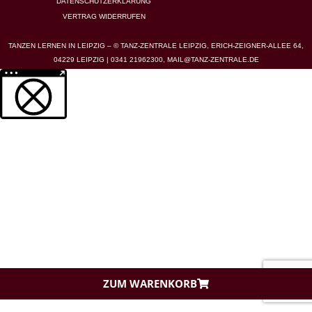
DATENSCHUTZERKLÄRUNG
VERTRAG WIDERRUFEN
TANZEN LERNEN IN LEIPZIG – © TANZ-ZENTRALE LEIPZIG, ERICH-ZEIGNER-ALLEE 64,
04229 LEIPZIG | 0341 21962300,
MAIL@TANZ-ZENTRALE.DE
Weitere Informationen über den gesperrten Inhalt.
ZUM WARENKORB