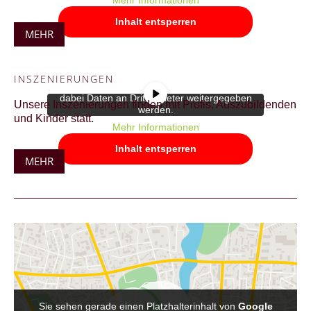
Inhalt entsperren
MEHR
Sie sehen gerade einen Platzhalterinhalt
von
YouTube
. Um auf den eigentlichen
Inhalt zuzugreifen, klicken Sie auf die
INSZENIERUNGEN
Schaltfläche unten. Bitte beachten Sie, dass
dabei Daten an Drittanbieter weitergegeben
Unsere Inszenierungen finden mit Profis, Auszubildenden
werden.
und Kinder statt.
Mehr Informationen
Inhalt entsperren
MEHR
Sie sehen gerade einen Platzhalterinhalt von
Google