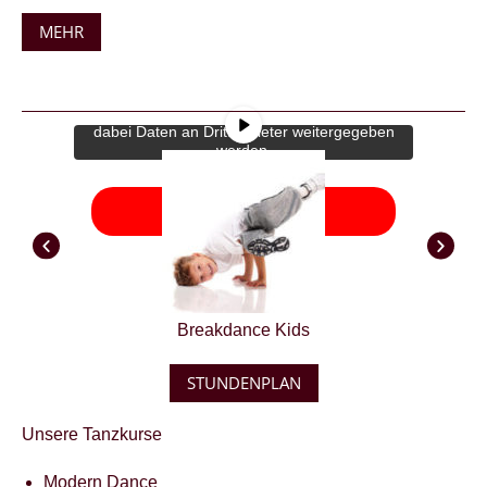
MEHR
Sie sehen gerade einen Platzhalterinhalt
von
YouTube
. Um auf den eigentlichen
Inhalt zuzugreifen, klicken Sie auf die
Schaltfläche unten. Bitte beachten Sie, dass
dabei Daten an Drittanbieter weitergegeben
werden.
Mehr Informationen
Inhalt entsperren
Breakdance Kids
STUNDENPLAN
Unsere Tanzkurse
Modern Dance