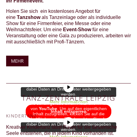
Ihr Firmenevent
.
Holen Sie sich ein kostenloses Angebot für
eine
Tanzshow
als Tanzeinlage oder als individuelle
Show für eine Firmenfeier, eine Messe oder eine
Weihnachtsfeier. Um eine
Event-Show
für eine
Veranstaltung oder eine Gala zu produzieren, arbeiten wir
mit ausschließlich mit Profi-Tänzern.
MEHR
Sie sehen gerade einen Platzhalterinhalt
von
YouTube
. Um auf den eigentlichen
Inhalt zuzugreifen, klicken Sie auf die
Schaltfläche unten. Bitte beachten Sie, dass
dabei Daten an Drittanbieter weitergegeben
werden.
TANZ-ZENTRALE LEIPZIG
Mehr Informationen
Sie sehen gerade einen Platzhalterinhalt
von
YouTube
. Um auf den eigentlichen
Inhalt entsperren
Inhalt zuzugreifen, klicken Sie auf die
KINDERTANZ
Schaltfläche unten. Bitte beachten Sie, dass
dabei Daten an Drittanbieter weitergegeben
Kreativer Kindertanz lässt Raum für die tänzerische
werden.
Seele entstehen, die in jedem Kind vorhanden ist.
Mehr Informationen