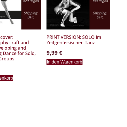
cover:
PRINT VERSION: SOLO im
phy craft and
Zeitgenössischen Tanz
veloping and
9,99
€
g Dance for Solo,
Groups
In den Warenkorb
enkorb