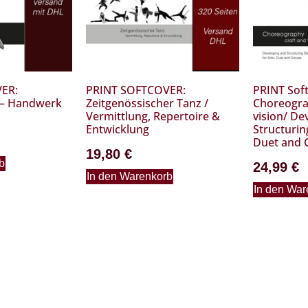
ER:
PRINT SOFTCOVER:
PRINT Soft
 – Handwerk
Zeitgenössischer Tanz /
Choreogra
Vermittlung, Repertoire &
vision/ De
Entwicklung
Structurin
Duet and 
19,80
€
b
24,99
€
In den Warenkorb
In den War