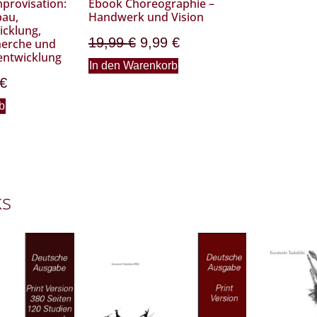
provisation:
Ebook Choreographie –
bau,
Handwerk und Vision
icklung,
19,99
€
9,99
€
erche und
entwicklung
In den Warenkorb
€
b
ks