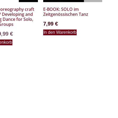
horeography craft
E-BOOK: SOLO im
/ Developing and
Zeitgenössischen Tanz
g Dance for Solo,
7,99
€
Groups
In den Warenkorb
9,99
€
enkorb