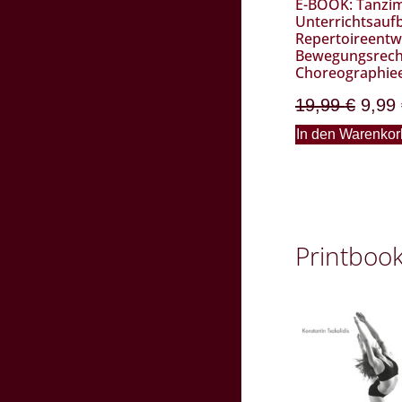
E-BOOK: Tanzim
Unterrichtsauf
Repertoireentw
Bewegungsrech
Choreographie
19,99
€
9,99
In den Warenkor
Printboo