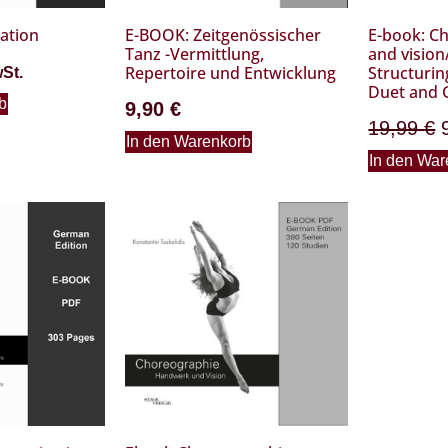
ation
E-BOOK: Zeitgenössischer
E-book: C
Tanz -Vermittlung,
and vision
Repertoire und Entwicklung
Structurin
wSt.
Duet and 
b
9,90
€
19,99
€
In den Warenkorb
In den War