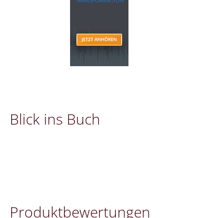
Blick ins Buch
Pro­dukt­be­wer­tung­en