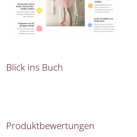
Blick ins Buch
Pro­dukt­be­wer­tung­en