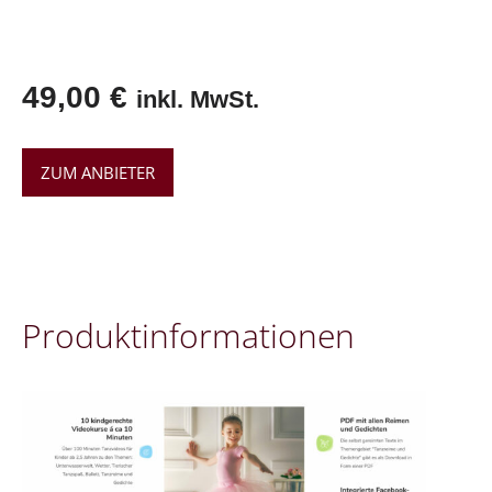
49,00
€
inkl. MwSt.
ZUM ANBIETER
Pro­dukt­in­for­ma­tio­nen